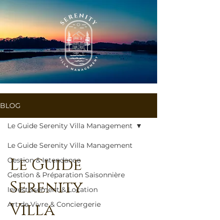
BLOG
Le Guide Serenity Villa Management
Le Guide Serenity Villa Management
Le Guide
Gestion & Intendance
Gestion & Préparation Saisonnière
Serenity
Investissement & Location
Villa
Art de Vivre & Conciergerie