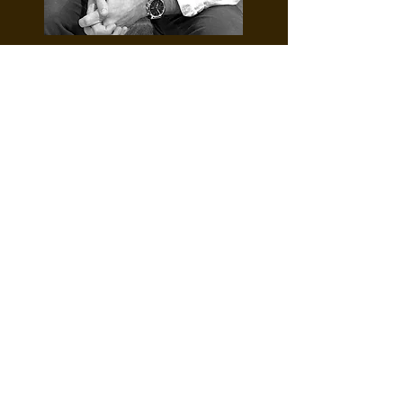
Nathan Le Rouzic
J'ai toujours eu un intérêt marqué pour le
secteur du tourisme. Diplômé de l'École
Internationale Tunon, je suis animé par le
désir constant de répondre à toutes les
demandes de mes clients. Cela m'a
permis d'explorer divers horizons.
Après une expérience enrichissante en
Martinique, c'est à Saint-Tropez que j'ai
découvert l'univers du Villa Management.
J'y ai acquis des connaissances
précieuses, réalisant que ce domaine
correspondait parfaitement à mes
aspirations. Depuis lors, je n'ai jamais eu
l'intention de m'en éloigner et j'ai choisi
de poser mes valises à Annecy pour
approfondir mes connaissances.
Enfin, en 2024, j'ai décidé de concrétiser
mon projet en fondant
Serenity
dans le
Golfe du Morbihan, ma terre natale.
Chez
Serenity
, je mets mon expertise à