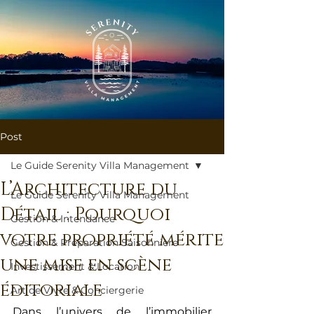
Post
Le Guide Serenity Villa Management
L’Architecture du
Le Guide Serenity Villa Management
Détail : Pourquoi
Gestion & Intendance
votre propriété mérite
Gestion & Préparation Saisonnière
une mise en scène
Investissement & Location
éditoriale
Art de Vivre & Conciergerie
Dans l’univers de l’immobilier 